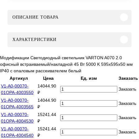
ОПИСАНИЕ ТОВАРА
ХАРАКТЕРИСТИКИ
Модификации Светодиодный светильник VARTON A070 2.0
офисный встраиваемый/накладной 45 Вт 5000 K 595х595х50 мм
IP40 с опаловым рассеивателем белый
Артикул
Цена
Ед. изм
Заказать
V1-A0-00070-
14044.90
Заказать
01OPA-4003550
₽
V1-A0-00070-
14044.90
Заказать
01OPA-4003565
₽
V1-A0-00070-
15241.44
Заказать
01OPA-4004530
₽
V1-A0-00070-
15241.44
Заказать
01OPA-4004540
₽