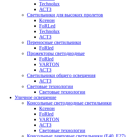
Technolux
АСТЗ
Светильники для высоких пролетов
Ксенон
FoRLed
Technolux
АСТЗ
Переносные светильники
FoRled
Прожекторы светодиодные
FoRled
VARTON
АСТЗ
Светильники общего освещения
АСТЗ
Световые технологии
Световые технологии
Уличное освещение
Консольные светодиодные светильники
Ксенон
FoRled
VARTON
АСТЗ
Световые технологии
Консольные ламповые светильники (Е40, Е27)