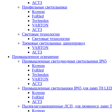
АСТЗ
Профильные светильники
Ксенон
FoRled
Technolux
VARTON
АСТЗ
Световые технологии
Световые технологии
Трековые светильники, шинопровод
VARTON
АСТЗ
Промышленное освещение
Промышленные светодиодные светильники IP65
Ксенон
FoRled
Technolux
VARTON
АСТЗ
Промышленные светильники IP65 для ламп Т8 LE
Ксенон
FoRled
АСТЗ
Пылевлагозащищенные ЛСП, для люминесц ламп 
Ксенон