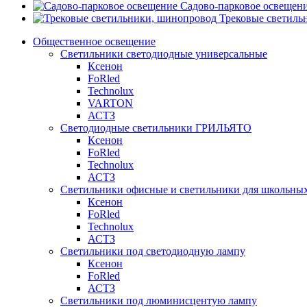
Садово-парковое освещен
Трековые светиль
Общественное освещение
Светильники светодиодные универсальные
Ксенон
FoRled
Technolux
VARTON
АСТЗ
Светодиодные светильники ГРИЛЬЯТО
Ксенон
FoRled
Technolux
АСТЗ
Светильники офисные и светильники для школьны
Ксенон
FoRled
Technolux
АСТЗ
Светильники под светодиодную лампу
Ксенон
FoRled
АСТЗ
Светильники под люминисцентую лампу