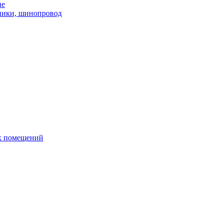
ие
ники, шинопровод
х помещений