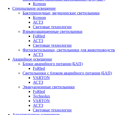
Ксенон
Специальное освещение
Бактерицидные, медицинские светильники
Ксенон
АСТЗ
Световые технологии
Взрывозащищенные светильники
FoRled
АСТЗ
Световые технологии
Фитосветильники, светильники для животноводств
АСТЗ
Аварийное освещение
Блоки аварийного питания (БАП)
FoRled
Светильники с блоком аварийного питания (БАП)
VARTON
АСТЗ
Эвакуационные светильники
FoRled
Technolux
VARTON
АСТЗ
Световые технологии
Архитектурное освещение