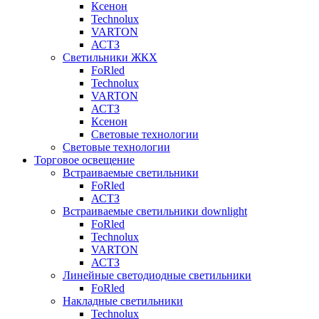
Ксенон
Technolux
VARTON
АСТЗ
Светильники ЖКХ
FoRled
Technolux
VARTON
АСТЗ
Ксенон
Световые технологии
Световые технологии
Торговое освещение
Встраиваемые светильники
FoRled
АСТЗ
Встраиваемые светильники downlight
FoRled
Technolux
VARTON
АСТЗ
Линейные светодиодные светильники
FoRled
Накладные светильники
Technolux