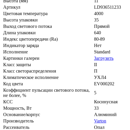
Высота (мм)
11
Артикул
LD936511233
Цветовая температура
4000
Высота упаковки
35
Выход светового потока
Прямой
Длина упаковки
640
Индекс цветопередачи (Ra)
80-89
Индикатор заряда
Нет
Исполнение
Standard
Картинки галереи
Загрузить
Класс защиты
II
Класс светораспределения
П
Климатическое исполнение
УХЛ4
Код цвета
EV000202
Коэффициент пульсации светового потока,
5
не более, %
КСС
Косинусная
Мощность, Вт
33
Основание/корпус
Алюминий
Производитель
Varton
Рассеиватель
Опал