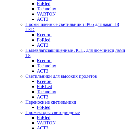
FoRled
Technolux
VARTON
АСТЗ
Промышленные светильники IP65 для ламп Т8
LED
Ксенон
FoRled
АСТЗ
Пылевлагозащищенные ЛСП, для люминесц ламп
Т8
Ксенон
Technolux
АСТЗ
Светильники для высоких пролетов
Ксенон
FoRLed
Technolux
АСТЗ
Переносные светильники
FoRled
Прожекторы светодиодные
FoRled
VARTON
АСТЗ