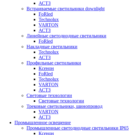
АСТЗ
Встраиваемые светильники downlight
FoRled
Technolux
VARTON
АСТЗ
Линейные светодиодные светильники
FoRled
Накладные светильники
Technolux
АСТЗ
Профильные светильники
Ксенон
FoRled
Technolux
VARTON
АСТЗ
Световые технологии
Световые технологии
Трековые светильники, шинопровод
VARTON
АСТЗ
Промышленное освещение
Промышленные светодиодные светильники IP65
Ксенон