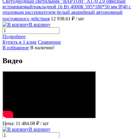
Светодиодный светильник "ВАРТОН" A170 2.0 офисный
встраиваемый/накладной 16 Вт 4000К 595*180*50 мм IP40 с
опаловым рассеивателем белый аварийный автономный
постоянного действия
12 938.61 ₽
/ шт
В корзину
Подробнее
Купить в 1 клик
Сравнение
В избранное
В наличии!
Видео
Цена: 11 484.08 ₽
/ шт
В корзину