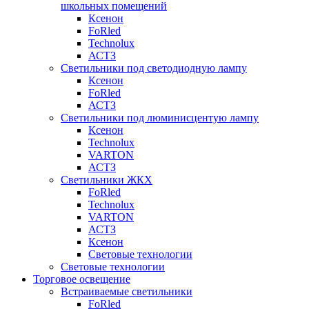
школьных помещений
Ксенон
FoRled
Technolux
АСТЗ
Светильники под светодиодную лампу
Ксенон
FoRled
АСТЗ
Светильники под люминисцентую лампу
Ксенон
Technolux
VARTON
АСТЗ
Светильники ЖКХ
FoRled
Technolux
VARTON
АСТЗ
Ксенон
Световые технологии
Световые технологии
Торговое освещение
Встраиваемые светильники
FoRled