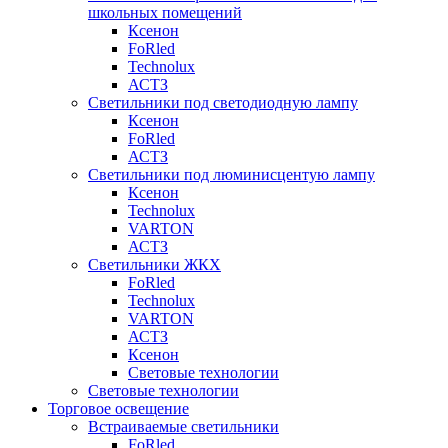
школьных помещений
Ксенон
FoRled
Technolux
АСТЗ
Светильники под светодиодную лампу
Ксенон
FoRled
АСТЗ
Светильники под люминисцентую лампу
Ксенон
Technolux
VARTON
АСТЗ
Светильники ЖКХ
FoRled
Technolux
VARTON
АСТЗ
Ксенон
Световые технологии
Световые технологии
Торговое освещение
Встраиваемые светильники
FoRled