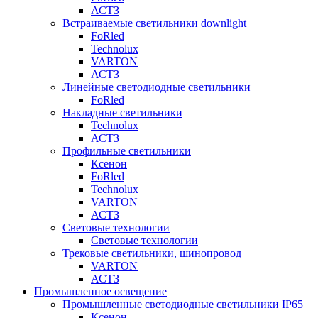
АСТЗ
Встраиваемые светильники downlight
FoRled
Technolux
VARTON
АСТЗ
Линейные светодиодные светильники
FoRled
Накладные светильники
Technolux
АСТЗ
Профильные светильники
Ксенон
FoRled
Technolux
VARTON
АСТЗ
Световые технологии
Световые технологии
Трековые светильники, шинопровод
VARTON
АСТЗ
Промышленное освещение
Промышленные светодиодные светильники IP65
Ксенон