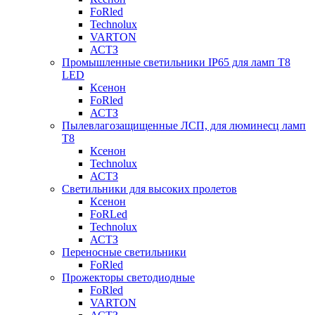
FoRled
Technolux
VARTON
АСТЗ
Промышленные светильники IP65 для ламп Т8
LED
Ксенон
FoRled
АСТЗ
Пылевлагозащищенные ЛСП, для люминесц ламп
Т8
Ксенон
Technolux
АСТЗ
Светильники для высоких пролетов
Ксенон
FoRLed
Technolux
АСТЗ
Переносные светильники
FoRled
Прожекторы светодиодные
FoRled
VARTON