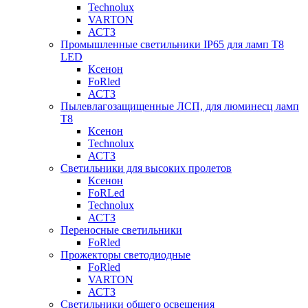
Technolux
VARTON
АСТЗ
Промышленные светильники IP65 для ламп Т8
LED
Ксенон
FoRled
АСТЗ
Пылевлагозащищенные ЛСП, для люминесц ламп
Т8
Ксенон
Technolux
АСТЗ
Светильники для высоких пролетов
Ксенон
FoRLed
Technolux
АСТЗ
Переносные светильники
FoRled
Прожекторы светодиодные
FoRled
VARTON
АСТЗ
Светильники общего освещения