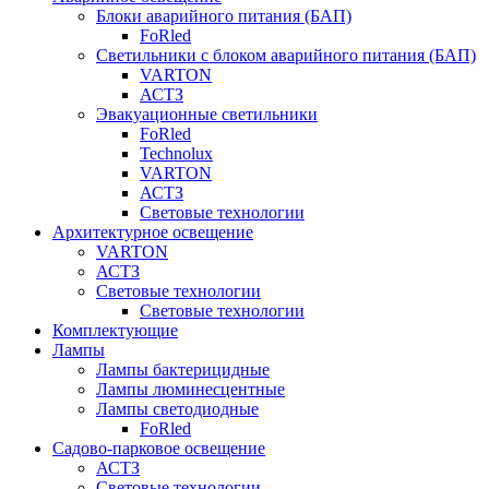
Блоки аварийного питания (БАП)
FoRled
Светильники с блоком аварийного питания (БАП)
VARTON
АСТЗ
Эвакуационные светильники
FoRled
Technolux
VARTON
АСТЗ
Световые технологии
Архитектурное освещение
VARTON
АСТЗ
Световые технологии
Световые технологии
Комплектующие
Лампы
Лампы бактерицидные
Лампы люминесцентные
Лампы светодиодные
FoRled
Садово-парковое освещение
АСТЗ
Световые технологии