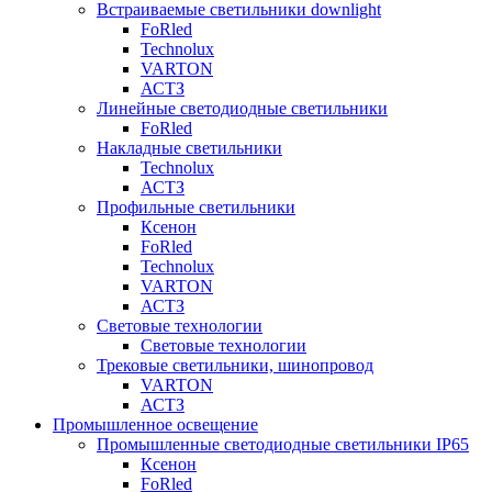
Встраиваемые светильники downlight
FoRled
Technolux
VARTON
АСТЗ
Линейные светодиодные светильники
FoRled
Накладные светильники
Technolux
АСТЗ
Профильные светильники
Ксенон
FoRled
Technolux
VARTON
АСТЗ
Световые технологии
Световые технологии
Трековые светильники, шинопровод
VARTON
АСТЗ
Промышленное освещение
Промышленные светодиодные светильники IP65
Ксенон
FoRled