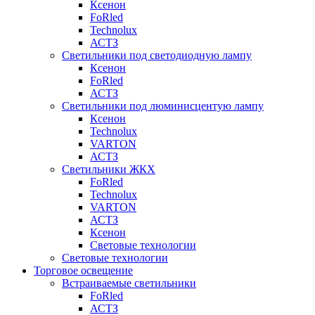
Ксенон
FoRled
Technolux
АСТЗ
Светильники под светодиодную лампу
Ксенон
FoRled
АСТЗ
Светильники под люминисцентую лампу
Ксенон
Technolux
VARTON
АСТЗ
Светильники ЖКХ
FoRled
Technolux
VARTON
АСТЗ
Ксенон
Световые технологии
Световые технологии
Торговое освещение
Встраиваемые светильники
FoRled
АСТЗ