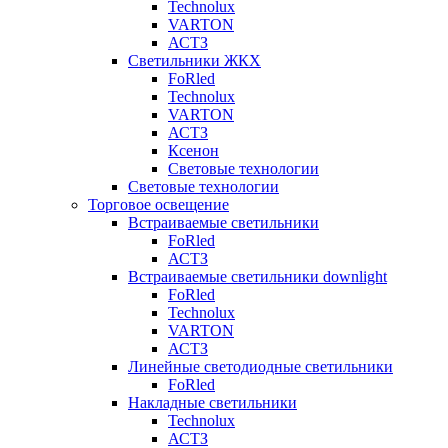
Technolux
VARTON
АСТЗ
Светильники ЖКХ
FoRled
Technolux
VARTON
АСТЗ
Ксенон
Световые технологии
Световые технологии
Торговое освещение
Встраиваемые светильники
FoRled
АСТЗ
Встраиваемые светильники downlight
FoRled
Technolux
VARTON
АСТЗ
Линейные светодиодные светильники
FoRled
Накладные светильники
Technolux
АСТЗ