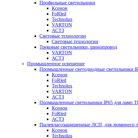
Профильные светильники
Ксенон
FoRled
Technolux
VARTON
АСТЗ
Световые технологии
Световые технологии
Трековые светильники, шинопровод
VARTON
АСТЗ
Промышленное освещение
Промышленные светодиодные светильники I
Ксенон
FoRled
Technolux
VARTON
АСТЗ
Промышленные светильники IP65 для ламп 
Ксенон
FoRled
АСТЗ
Пылевлагозащищенные ЛСП, для люминесц л
Ксенон
Technolux