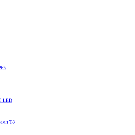
P65
Т8 LED
амп Т8