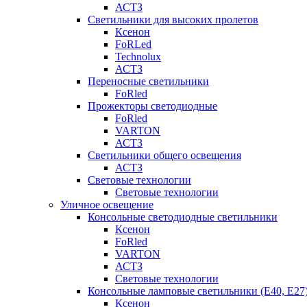
АСТЗ
Светильники для высоких пролетов
Ксенон
FoRLed
Technolux
АСТЗ
Переносные светильники
FoRled
Прожекторы светодиодные
FoRled
VARTON
АСТЗ
Светильники общего освещения
АСТЗ
Световые технологии
Световые технологии
Уличное освещение
Консольные светодиодные светильники
Ксенон
FoRled
VARTON
АСТЗ
Световые технологии
Консольные ламповые светильники (Е40, Е27
Ксенон