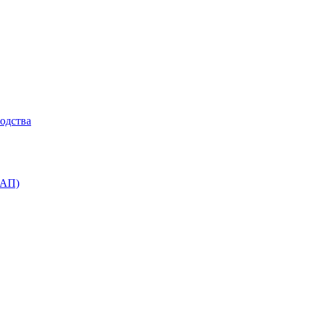
одства
БАП)