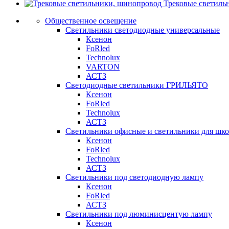
Трековые светиль
Общественное освещение
Светильники светодиодные универсальные
Ксенон
FoRled
Technolux
VARTON
АСТЗ
Светодиодные светильники ГРИЛЬЯТО
Ксенон
FoRled
Technolux
АСТЗ
Светильники офисные и светильники для шк
Ксенон
FoRled
Technolux
АСТЗ
Светильники под светодиодную лампу
Ксенон
FoRled
АСТЗ
Светильники под люминисцентую лампу
Ксенон