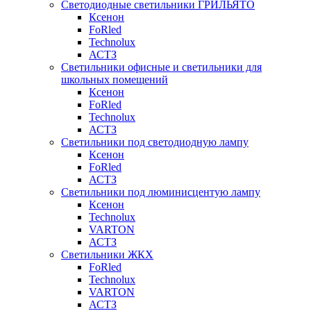
Светодиодные светильники ГРИЛЬЯТО
Ксенон
FoRled
Technolux
АСТЗ
Светильники офисные и светильники для
школьных помещений
Ксенон
FoRled
Technolux
АСТЗ
Светильники под светодиодную лампу
Ксенон
FoRled
АСТЗ
Светильники под люминисцентую лампу
Ксенон
Technolux
VARTON
АСТЗ
Светильники ЖКХ
FoRled
Technolux
VARTON
АСТЗ