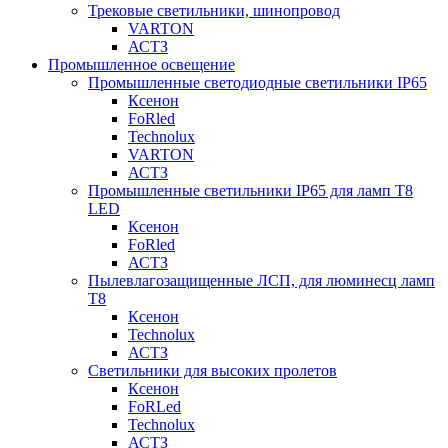
Трековые светильники, шинопровод
VARTON
АСТЗ
Промышленное освещение
Промышленные светодиодные светильники IP65
Ксенон
FoRled
Technolux
VARTON
АСТЗ
Промышленные светильники IP65 для ламп Т8
LED
Ксенон
FoRled
АСТЗ
Пылевлагозащищенные ЛСП, для люминесц ламп
Т8
Ксенон
Technolux
АСТЗ
Светильники для высоких пролетов
Ксенон
FoRLed
Technolux
АСТЗ