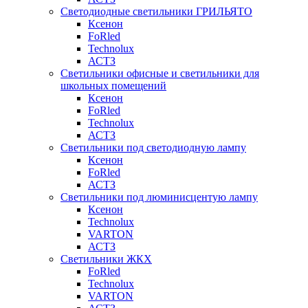
Светодиодные светильники ГРИЛЬЯТО
Ксенон
FoRled
Technolux
АСТЗ
Светильники офисные и светильники для
школьных помещений
Ксенон
FoRled
Technolux
АСТЗ
Светильники под светодиодную лампу
Ксенон
FoRled
АСТЗ
Светильники под люминисцентую лампу
Ксенон
Technolux
VARTON
АСТЗ
Светильники ЖКХ
FoRled
Technolux
VARTON