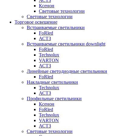
АСТЗ
Ксенон
Световые технологии
Световые технологии
Торговое освещение
Встраиваемые светильники
FoRled
АСТЗ
Встраиваемые светильники downlight
FoRled
Technolux
VARTON
АСТЗ
Линейные светодиодные светильники
FoRled
Накладные светильники
Technolux
АСТЗ
Профильные светильники
Ксенон
FoRled
Technolux
VARTON
АСТЗ
Световые технологии