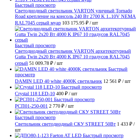
Быстрый просмотр
Светодиодный светильник VARTON уличный Tornado
Road крепление на консоль 240 Вт 2700 K 1..10V NEMA
RAL7045 серый муар
103 175.95 ₽
/ шт
Быстрый просмотр
Светодиодный светильник VARTON архитекртурный
Gutta Twin 2x20 Вт 4000 K IP67 10 градусов RAL7045
серый
51 009.78 ₽
/ шт
Быстрый
просмотр
DAMIN LED 40 white 4000K светильник
12 561 ₽
/ шт
Быстрый просмотр
Crystal 118 LED-10
400 ₽
/ шт
Быстрый просмотр
РСП01-250-001
2 770 ₽
/ шт
Быстрый просмотр
Светильник светодиодный СКУ STREET 50Вт
1 433 ₽
/
шт
Быстрый просмотр