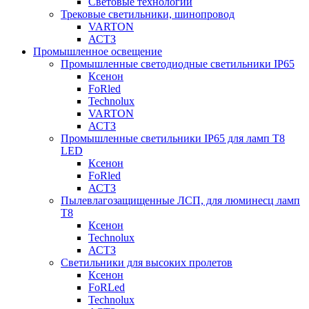
Световые технологии
Трековые светильники, шинопровод
VARTON
АСТЗ
Промышленное освещение
Промышленные светодиодные светильники IP65
Ксенон
FoRled
Technolux
VARTON
АСТЗ
Промышленные светильники IP65 для ламп Т8
LED
Ксенон
FoRled
АСТЗ
Пылевлагозащищенные ЛСП, для люминесц ламп
Т8
Ксенон
Technolux
АСТЗ
Светильники для высоких пролетов
Ксенон
FoRLed
Technolux