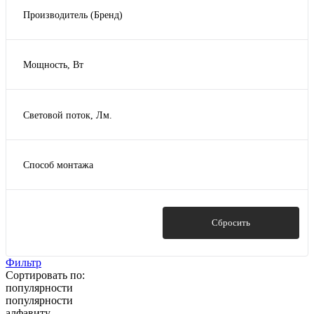
Производитель (Бренд)
Световые технологии
Мощность, Вт
100
104
Световой поток, Лм.
105
Все
106
10600
108
Способ монтажа
10800
Показать ещё 30
11800
12000
Показать
Сбросить
Показать ещё 51
Фильтр
Сортировать по:
популярности
популярности
алфавиту