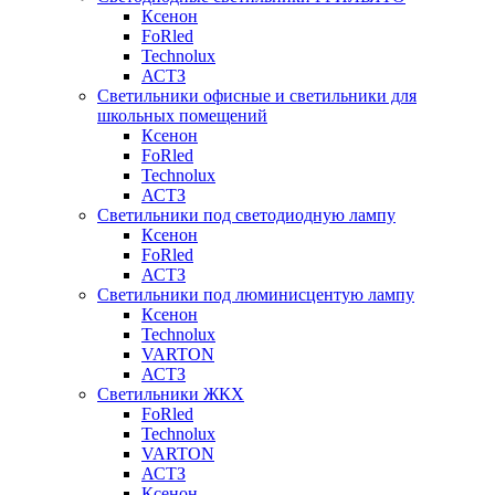
Ксенон
FoRled
Technolux
АСТЗ
Светильники офисные и светильники для
школьных помещений
Ксенон
FoRled
Technolux
АСТЗ
Светильники под светодиодную лампу
Ксенон
FoRled
АСТЗ
Светильники под люминисцентую лампу
Ксенон
Technolux
VARTON
АСТЗ
Светильники ЖКХ
FoRled
Technolux
VARTON
АСТЗ
Ксенон