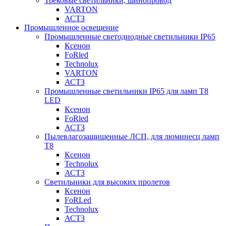
Трековые светильники, шинопровод
VARTON
АСТЗ
Промышленное освещение
Промышленные светодиодные светильники IP65
Ксенон
FoRled
Technolux
VARTON
АСТЗ
Промышленные светильники IP65 для ламп Т8
LED
Ксенон
FoRled
АСТЗ
Пылевлагозащищенные ЛСП, для люминесц ламп
Т8
Ксенон
Technolux
АСТЗ
Светильники для высоких пролетов
Ксенон
FoRLed
Technolux
АСТЗ