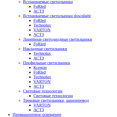
Встраиваемые светильники
FoRled
АСТЗ
Встраиваемые светильники downlight
FoRled
Technolux
VARTON
АСТЗ
Линейные светодиодные светильники
FoRled
Накладные светильники
Technolux
АСТЗ
Профильные светильники
Ксенон
FoRled
Technolux
VARTON
АСТЗ
Световые технологии
Световые технологии
Трековые светильники, шинопровод
VARTON
АСТЗ
Промышленное освещение