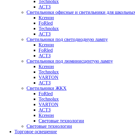
Technolux
АСТЗ
Светильники офисные и светильники для школьны
Ксенон
FoRled
Technolux
АСТЗ
Светильники под светодиодную лампу
Ксенон
FoRled
АСТЗ
Светильники под люминисцентую лампу
Ксенон
Technolux
VARTON
АСТЗ
Светильники ЖКХ
FoRled
Technolux
VARTON
АСТЗ
Ксенон
Световые технологии
Световые технологии
Торговое освещение