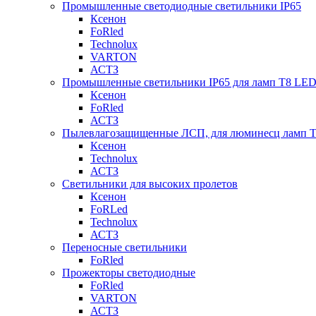
Промышленные светодиодные светильники IP65
Ксенон
FoRled
Technolux
VARTON
АСТЗ
Промышленные светильники IP65 для ламп Т8 LE
Ксенон
FoRled
АСТЗ
Пылевлагозащищенные ЛСП, для люминесц ламп 
Ксенон
Technolux
АСТЗ
Светильники для высоких пролетов
Ксенон
FoRLed
Technolux
АСТЗ
Переносные светильники
FoRled
Прожекторы светодиодные
FoRled
VARTON
АСТЗ