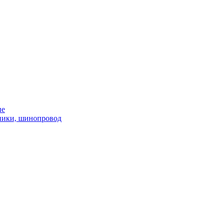
ие
ники, шинопровод