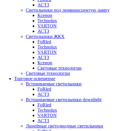
АСТЗ
Светильники под люминисцентую лампу
Ксенон
Technolux
VARTON
АСТЗ
Светильники ЖКХ
FoRled
Technolux
VARTON
АСТЗ
Ксенон
Световые технологии
Световые технологии
Торговое освещение
Встраиваемые светильники
FoRled
АСТЗ
Встраиваемые светильники downlight
FoRled
Technolux
VARTON
АСТЗ
Линейные светодиодные светильники