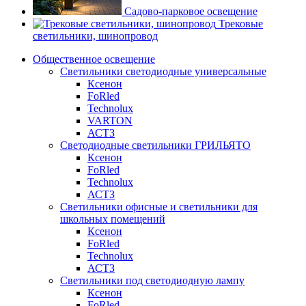
Садово-парковое освещение
Трековые
светильники, шинопровод
Общественное освещение
Светильники светодиодные универсальные
Ксенон
FoRled
Technolux
VARTON
АСТЗ
Светодиодные светильники ГРИЛЬЯТО
Ксенон
FoRled
Technolux
АСТЗ
Светильники офисные и светильники для
школьных помещений
Ксенон
FoRled
Technolux
АСТЗ
Светильники под светодиодную лампу
Ксенон
FoRled