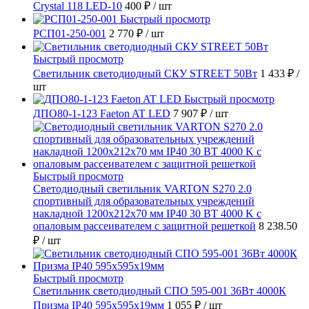
Crystal 118 LED-10
400 ₽
/ шт
Быстрый просмотр
РСП01-250-001
2 770 ₽
/ шт
Быстрый просмотр
Светильник светодиодный СКУ STREET 50Вт
1 433 ₽
/
шт
Быстрый просмотр
ДПО80-1-123 Faeton AT LED
7 907 ₽
/ шт
Быстрый просмотр
Светодиодный светильник VARTON S270 2.0
спортивный для образовательных учреждений
накладной 1200х212х70 мм IP40 30 ВТ 4000 K с
опаловым рассеивателем с защитной решеткой
8 238.50
₽
/ шт
Быстрый просмотр
Светильник светодиодный СПО 595-001 36Вт 4000К
Призма IP40 595х595х19мм
1 055 ₽
/ шт