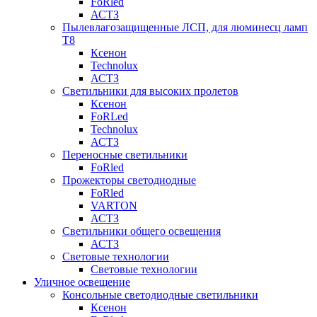
FoRled
АСТЗ
Пылевлагозащищенные ЛСП, для люминесц ламп
Т8
Ксенон
Technolux
АСТЗ
Светильники для высоких пролетов
Ксенон
FoRLed
Technolux
АСТЗ
Переносные светильники
FoRled
Прожекторы светодиодные
FoRled
VARTON
АСТЗ
Светильники общего освещения
АСТЗ
Световые технологии
Световые технологии
Уличное освещение
Консольные светодиодные светильники
Ксенон