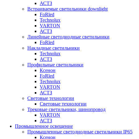
АСТЗ
Встраиваемые светильники downlight
FoRled
Technolux
VARTON
АСТЗ
Линейные светодиодные светильники
FoRled
Накладные светильники
Technolux
АСТЗ
Профильные светильники
Ксенон
FoRled
Technolux
VARTON
АСТЗ
Световые технологии
Световые технологии
Трековые светильники, шинопровод
VARTON
АСТЗ
Промышленное освещение
Промышленные светодиодные светильники IP65
Ксенон