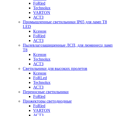
FoRled
Technolux
VARTON
АСТЗ
Промышленные светильники IP65 для ламп Т8
LED
Ксенон
FoRled
АСТЗ
Пылевлагозащищенные ЛСП, для люминесц ламп
Т8
Ксенон
Technolux
АСТЗ
Светильники для высоких пролетов
Ксенон
FoRLed
Technolux
АСТЗ
Переносные светильники
FoRled
Прожекторы светодиодные
FoRled
VARTON
АСТЗ