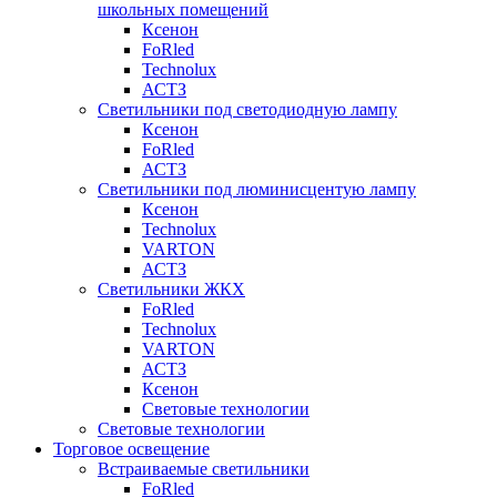
школьных помещений
Ксенон
FoRled
Technolux
АСТЗ
Светильники под светодиодную лампу
Ксенон
FoRled
АСТЗ
Светильники под люминисцентую лампу
Ксенон
Technolux
VARTON
АСТЗ
Светильники ЖКХ
FoRled
Technolux
VARTON
АСТЗ
Ксенон
Световые технологии
Световые технологии
Торговое освещение
Встраиваемые светильники
FoRled