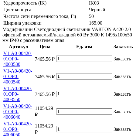
Ударопрочность (IK)
IK03
Цвет корпуса
Черный
Частота сети переменного тока, Гц
50
Ширина упаковки
165.00
Модификации Светодиодный светильник VARTON A420 2.0
офисный встраиваемый/накладной 60 Вт 3000 К 1495x100x50
мм IP40 с рассеивателем опал
Артикул
Цена
Ед. изм
Заказать
V1-A0-00420-
01OP0-
Заказать
7465.56 ₽
4003530
V1-A0-00420-
01OP0-
Заказать
7465.56 ₽
4003540
V1-A0-00420-
01OP0-
Заказать
7465.56 ₽
4003550
V1-A0-00420-
11054.29
01OP0-
Заказать
₽
4006040
V1-A0-00420-
11054.29
01OP0-
Заказать
₽
4006050