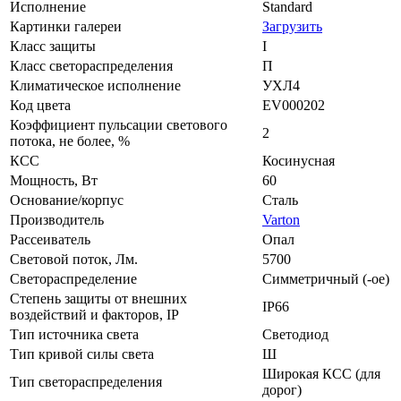
Исполнение
Standard
Картинки галереи
Загрузить
Класс защиты
I
Класс светораспределения
П
Климатическое исполнение
УХЛ4
Код цвета
EV000202
Коэффициент пульсации светового
2
потока, не более, %
КСС
Косинусная
Мощность, Вт
60
Основание/корпус
Сталь
Производитель
Varton
Рассеиватель
Опал
Световой поток, Лм.
5700
Светораспределение
Симметричный (-ое)
Степень защиты от внешних
IP66
воздействий и факторов, IP
Тип источника света
Светодиод
Тип кривой силы света
Ш
Широкая КСС (для
Тип светораспределения
дорог)