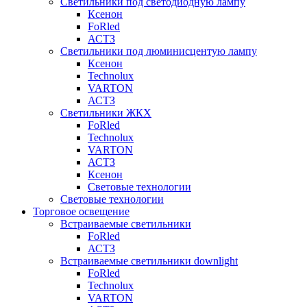
Светильники под светодиодную лампу
Ксенон
FoRled
АСТЗ
Светильники под люминисцентую лампу
Ксенон
Technolux
VARTON
АСТЗ
Светильники ЖКХ
FoRled
Technolux
VARTON
АСТЗ
Ксенон
Световые технологии
Световые технологии
Торговое освещение
Встраиваемые светильники
FoRled
АСТЗ
Встраиваемые светильники downlight
FoRled
Technolux
VARTON