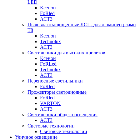
LED
Ксенон
FoRled
АСТЗ
Пылевлагозащищенные ЛСП, для люминесц ламп
Т8
Ксенон
Technolux
АСТЗ
Светильники для высоких пролетов
Ксенон
FoRLed
Technolux
АСТЗ
Переносные светильники
FoRled
Прожекторы светодиодные
FoRled
VARTON
АСТЗ
Светильники общего освещения
АСТЗ
Световые технологии
Световые технологии
Уличное освещение