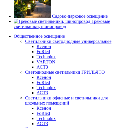
Садово-парковое освещение
Трековые
светильники, шинопровод
Общественное освещение
Светильники светодиодные универсальные
Ксенон
FoRled
Technolux
VARTON
АСТЗ
Светодиодные светильники ГРИЛЬЯТО
Ксенон
FoRled
Technolux
АСТЗ
Светильники офисные и светильники для
школьных помещений
Ксенон
FoRled
Technolux
АСТЗ