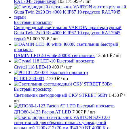
RAL7045 серый муар
103 175.95 ₽
/ шт
Быстрый просмотр
Светодиодный светильник VARTON архитекртурный
Gutta Twin 2x20 Вт 4000 K IP67 10 градусов RAL7045
серый
51 009.78 ₽
/ шт
Быстрый
просмотр
DAMIN LED 40 white 4000K светильник
12 561 ₽
/ шт
Быстрый просмотр
Crystal 118 LED-10
400 ₽
/ шт
Быстрый просмотр
РСП01-250-001
2 770 ₽
/ шт
Быстрый просмотр
Светильник светодиодный СКУ STREET 50Вт
1 433 ₽
/
шт
Быстрый просмотр
ДПО80-1-123 Faeton AT LED
7 907 ₽
/ шт