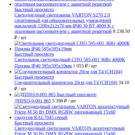
Быстрый просмотр
Светодиодный светильник VARTON S270 2.0
спортивный для образовательных учреждений
накладной 1200х212х70 мм IP40 30 ВТ 4000 K с
опаловым рассеивателем с защитной решеткой
8 238.50
₽
/ шт
Быстрый просмотр
Светильник светодиодный СПО 595-001 36Вт 4000К
Призма IP40 595х595х19мм
1 055 ₽
/ шт
Быстрый просмотр
Соединительный коннектор 20см для T4 (СН104)
34.10
₽
/ шт
Быстрый просмотр
ДПП03-9-001 865
5 398 ₽
/ шт
Быстрый просмотр
Светодиодный светильник VARTON архитектурный
Frieze M 50 Вт DMX RGBW линзованный 15x60