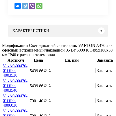
ХАРАКТЕРИСТИКИ
Модификации Светодиодный светильник VARTON A470 2.0
офисный встраиваемый/накладной 35 Вт 5000 К 1495x180x50
мм IP40 с рассеивателем опал
Артикул
Цена
Ед. изм
Заказать
V1-A0-00470-
01OP0-
Заказать
5439.86 ₽
4003530
V1-A0-00470-
01OP0-
Заказать
5439.86 ₽
4003540
V1-A0-00470-
01OP0-
Заказать
7901.40 ₽
4006030
V1-A0-00470-
01OP0-
Заказать
7901.40 ₽