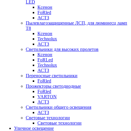
LED
Ксенон
FoRled
АСТЗ
Пылевлагозащищенные ЛСП, для люминесц ламп
Т8
Ксенон
Technolux
АСТЗ
Светильники для высоких пролетов
Ксенон
FoRLed
Technolux
АСТЗ
Переносные светильники
FoRled
Прожекторы светодиодные
FoRled
VARTON
АСТЗ
Светильники общего освещения
АСТЗ
Световые технологии
Световые технологии
Уличное освещение