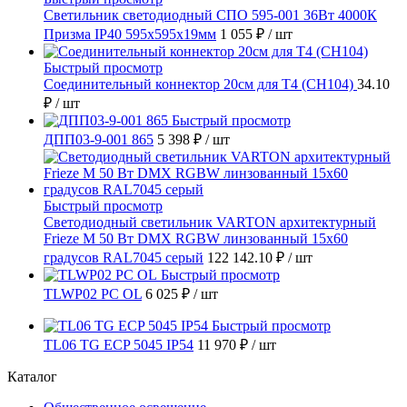
Светильник светодиодный СПО 595-001 36Вт 4000К
Призма IP40 595х595х19мм
1 055 ₽
/ шт
Быстрый просмотр
Соединительный коннектор 20см для T4 (СН104)
34.10
₽
/ шт
Быстрый просмотр
ДПП03-9-001 865
5 398 ₽
/ шт
Быстрый просмотр
Светодиодный светильник VARTON архитектурный
Frieze M 50 Вт DMX RGBW линзованный 15x60
градусов RAL7045 серый
122 142.10 ₽
/ шт
Быстрый просмотр
TLWP02 PC OL
6 025 ₽
/ шт
Быстрый просмотр
TL06 TG ECP 5045 IP54
11 970 ₽
/ шт
Каталог