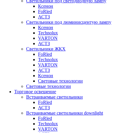
Светильники под светодиодную лампу
Ксенон
FoRled
АСТЗ
Светильники под люминисцентую лампу
Ксенон
Technolux
VARTON
АСТЗ
Светильники ЖКХ
FoRled
Technolux
VARTON
АСТЗ
Ксенон
Световые технологии
Световые технологии
Торговое освещение
Встраиваемые светильники
FoRled
АСТЗ
Встраиваемые светильники downlight
FoRled
Technolux
VARTON