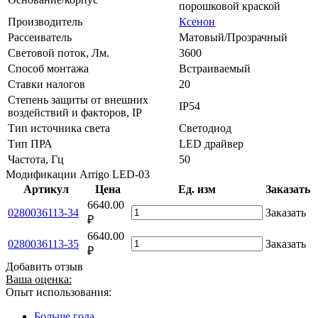
порошковой краской
Производитель
Ксенон
Рассеиватель
Матовый/Прозрачный
Световой поток, Лм.
3600
Способ монтажа
Встраиваемый
Ставки налогов
20
Степень защиты от внешних
IP54
воздействий и факторов, IP
Тип источника света
Светодиод
Тип ПРА
LED драйвер
Частота, Гц
50
Модификации Arrigo LED-03
Артикул
Цена
Ед. изм
Заказать
6640.00
0280036113-34
Заказать
₽
6640.00
0280036113-35
Заказать
₽
Добавить отзыв
Ваша оценка:
Опыт использования:
Больше года