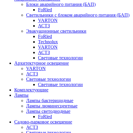
Блоки аварийного питания (БАП)
FoRled
Светильники с блоком аварийного питания (БАП)
VARTON
АСТЗ
Эвакуационные светильники
FoRled
Technolux
VARTON
АСТЗ
Световые технологии
Архитектурное освещение
VARTON
АСТЗ
Световые технологии
Световые технологии
Комплектующие
Лампы
Лампы бактерицидные
Лампы люминесцентные
Лампы светодиодные
FoRled
Садово-парковое освещение
АСТЗ
Световые технологии