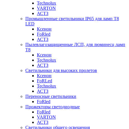
Technolux
VARTON
АСТЗ
Промышленные светильники IP65 для ламп Т8
LED
Ксенон
FoRled
АСТЗ
Пылевлагозащищенные ЛСП, для люминесц ламп
Т8
Ксенон
Technolux
АСТЗ
Светильники для высоких пролетов
Ксенон
FoRLed
Technolux
АСТЗ
Переносные светильники
FoRled
Прожекторы светодиодные
FoRled
VARTON
АСТЗ
Светильники общего освещения