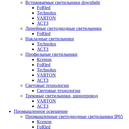
Встраиваемые светильники downlight
FoRled
Technolux
VARTON
АСТЗ
Линейные светодиодные светильники
FoRled
Накладные светильники
Technolux
АСТЗ
Профильные светильники
Ксенон
FoRled
Technolux
VARTON
АСТЗ
Световые технологии
Световые технологии
Трековые светильники, шинопровод
VARTON
АСТЗ
Промышленное освещение
Промышленные светодиодные светильники IP65
Ксенон
FoRled