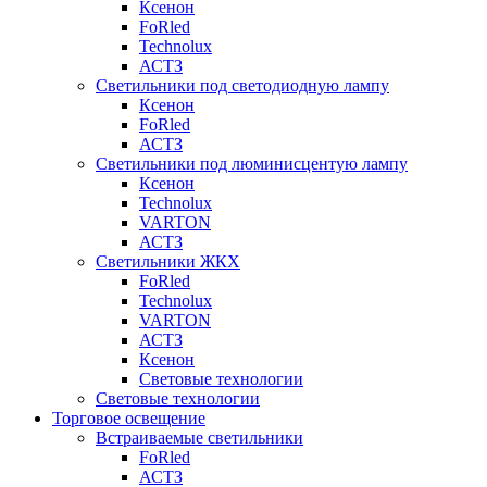
Ксенон
FoRled
Technolux
АСТЗ
Светильники под светодиодную лампу
Ксенон
FoRled
АСТЗ
Светильники под люминисцентую лампу
Ксенон
Technolux
VARTON
АСТЗ
Светильники ЖКХ
FoRled
Technolux
VARTON
АСТЗ
Ксенон
Световые технологии
Световые технологии
Торговое освещение
Встраиваемые светильники
FoRled
АСТЗ