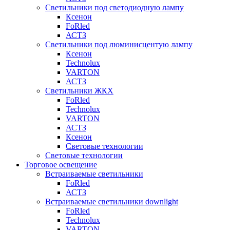
Светильники под светодиодную лампу
Ксенон
FoRled
АСТЗ
Светильники под люминисцентую лампу
Ксенон
Technolux
VARTON
АСТЗ
Светильники ЖКХ
FoRled
Technolux
VARTON
АСТЗ
Ксенон
Световые технологии
Световые технологии
Торговое освещение
Встраиваемые светильники
FoRled
АСТЗ
Встраиваемые светильники downlight
FoRled
Technolux
VARTON