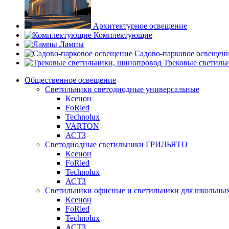
Архитектурное освещение
Комплектующие
Лампы
Садово-парковое освещен
Трековые светиль
Общественное освещение
Светильники светодиодные универсальные
Ксенон
FoRled
Technolux
VARTON
АСТЗ
Светодиодные светильники ГРИЛЬЯТО
Ксенон
FoRled
Technolux
АСТЗ
Светильники офисные и светильники для школьны
Ксенон
FoRled
Technolux
АСТЗ