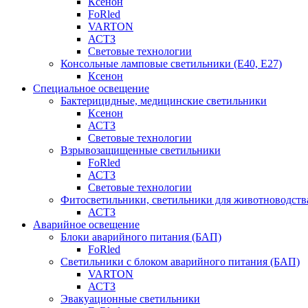
Ксенон
FoRled
VARTON
АСТЗ
Световые технологии
Консольные ламповые светильники (Е40, Е27)
Ксенон
Специальное освещение
Бактерицидные, медицинские светильники
Ксенон
АСТЗ
Световые технологии
Взрывозащищенные светильники
FoRled
АСТЗ
Световые технологии
Фитосветильники, светильники для животноводств
АСТЗ
Аварийное освещение
Блоки аварийного питания (БАП)
FoRled
Светильники с блоком аварийного питания (БАП)
VARTON
АСТЗ
Эвакуационные светильники