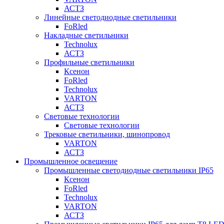
АСТЗ
Линейные светодиодные светильники
FoRled
Накладные светильники
Technolux
АСТЗ
Профильные светильники
Ксенон
FoRled
Technolux
VARTON
АСТЗ
Световые технологии
Световые технологии
Трековые светильники, шинопровод
VARTON
АСТЗ
Промышленное освещение
Промышленные светодиодные светильники IP65
Ксенон
FoRled
Technolux
VARTON
АСТЗ