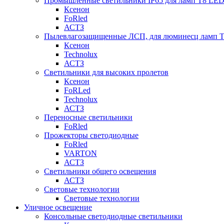
Промышленные светильники IP65 для ламп Т8 LE
Ксенон
FoRled
АСТЗ
Пылевлагозащищенные ЛСП, для люминесц ламп 
Ксенон
Technolux
АСТЗ
Светильники для высоких пролетов
Ксенон
FoRLed
Technolux
АСТЗ
Переносные светильники
FoRled
Прожекторы светодиодные
FoRled
VARTON
АСТЗ
Светильники общего освещения
АСТЗ
Световые технологии
Световые технологии
Уличное освещение
Консольные светодиодные светильники