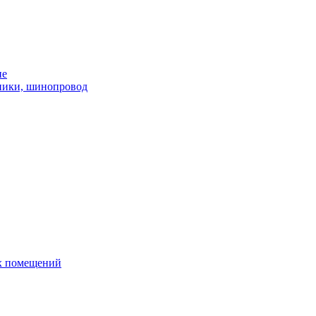
ие
ники, шинопровод
х помещений