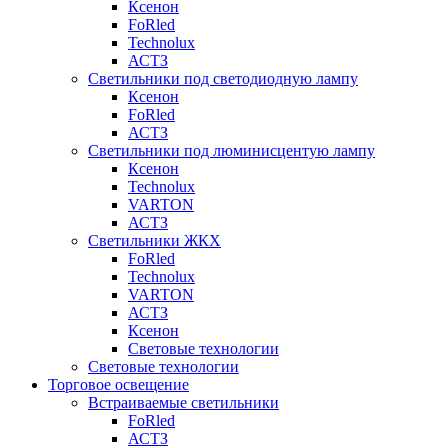
Ксенон
FoRled
Technolux
АСТЗ
Светильники под светодиодную лампу
Ксенон
FoRled
АСТЗ
Светильники под люминисцентую лампу
Ксенон
Technolux
VARTON
АСТЗ
Светильники ЖКХ
FoRled
Technolux
VARTON
АСТЗ
Ксенон
Световые технологии
Световые технологии
Торговое освещение
Встраиваемые светильники
FoRled
АСТЗ