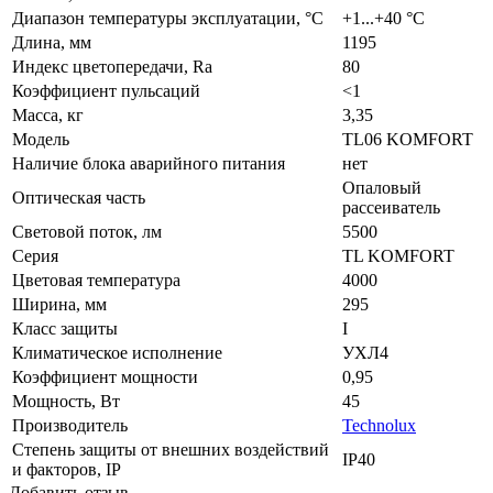
Диапазон температуры эксплуатации, °C
+1...+40 °C
Длина, мм
1195
Индекс цветопередачи, Ra
80
Коэффициент пульсаций
<1
Масса, кг
3,35
Модель
TL06 KOMFORT
Наличие блока аварийного питания
нет
Опаловый
Оптическая часть
рассеиватель
Световой поток, лм
5500
Серия
TL KOMFORT
Цветовая температура
4000
Ширина, мм
295
Класс защиты
I
Климатическое исполнение
УХЛ4
Коэффициент мощности
0,95
Мощность, Вт
45
Производитель
Technolux
Степень защиты от внешних воздействий
IP40
и факторов, IP
Добавить отзыв