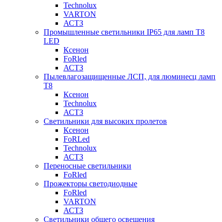
Technolux
VARTON
АСТЗ
Промышленные светильники IP65 для ламп Т8
LED
Ксенон
FoRled
АСТЗ
Пылевлагозащищенные ЛСП, для люминесц ламп
Т8
Ксенон
Technolux
АСТЗ
Светильники для высоких пролетов
Ксенон
FoRLed
Technolux
АСТЗ
Переносные светильники
FoRled
Прожекторы светодиодные
FoRled
VARTON
АСТЗ
Светильники общего освещения