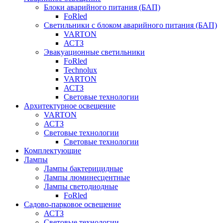
Блоки аварийного питания (БАП)
FoRled
Светильники с блоком аварийного питания (БАП)
VARTON
АСТЗ
Эвакуационные светильники
FoRled
Technolux
VARTON
АСТЗ
Световые технологии
Архитектурное освещение
VARTON
АСТЗ
Световые технологии
Световые технологии
Комплектующие
Лампы
Лампы бактерицидные
Лампы люминесцентные
Лампы светодиодные
FoRled
Садово-парковое освещение
АСТЗ
Световые технологии