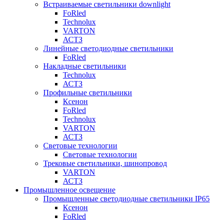
Встраиваемые светильники downlight
FoRled
Technolux
VARTON
АСТЗ
Линейные светодиодные светильники
FoRled
Накладные светильники
Technolux
АСТЗ
Профильные светильники
Ксенон
FoRled
Technolux
VARTON
АСТЗ
Световые технологии
Световые технологии
Трековые светильники, шинопровод
VARTON
АСТЗ
Промышленное освещение
Промышленные светодиодные светильники IP65
Ксенон
FoRled