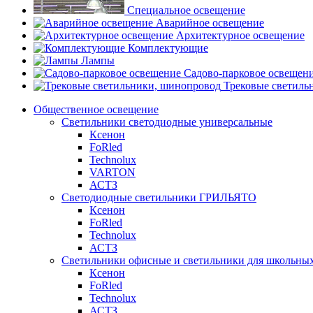
Специальное освещение
Аварийное освещение
Архитектурное освещение
Комплектующие
Лампы
Садово-парковое освещен
Трековые светиль
Общественное освещение
Светильники светодиодные универсальные
Ксенон
FoRled
Technolux
VARTON
АСТЗ
Светодиодные светильники ГРИЛЬЯТО
Ксенон
FoRled
Technolux
АСТЗ
Светильники офисные и светильники для школьны
Ксенон
FoRled
Technolux
АСТЗ