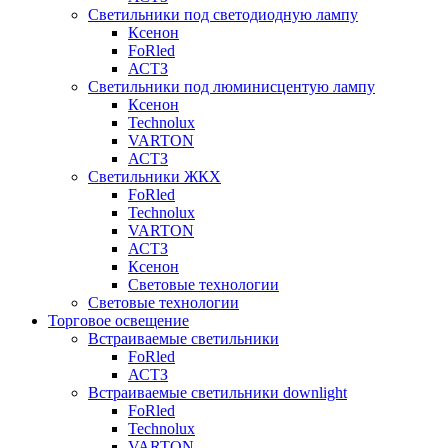
Светильники под светодиодную лампу
Ксенон
FoRled
АСТЗ
Светильники под люминисцентую лампу
Ксенон
Technolux
VARTON
АСТЗ
Светильники ЖКХ
FoRled
Technolux
VARTON
АСТЗ
Ксенон
Световые технологии
Световые технологии
Торговое освещение
Встраиваемые светильники
FoRled
АСТЗ
Встраиваемые светильники downlight
FoRled
Technolux
VARTON