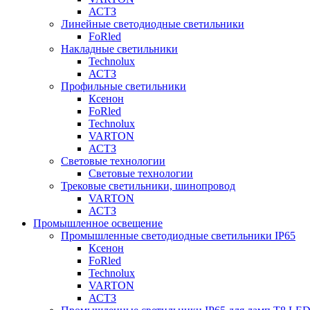
АСТЗ
Линейные светодиодные светильники
FoRled
Накладные светильники
Technolux
АСТЗ
Профильные светильники
Ксенон
FoRled
Technolux
VARTON
АСТЗ
Световые технологии
Световые технологии
Трековые светильники, шинопровод
VARTON
АСТЗ
Промышленное освещение
Промышленные светодиодные светильники IP65
Ксенон
FoRled
Technolux
VARTON
АСТЗ