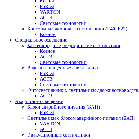
Ксенон
FoRled
VARTON
АСТЗ
Световые технологии
Консольные ламповые светильники (Е40, Е27)
Ксенон
Специальное освещение
Бактерицидные, медицинские светильники
Ксенон
АСТЗ
Световые технологии
Взрывозащищенные светильники
FoRled
АСТЗ
Световые технологии
Фитосветильники, светильники для животноводств
АСТЗ
Аварийное освещение
Блоки аварийного питания (БАП)
FoRled
Светильники с блоком аварийного питания (БАП)
VARTON
АСТЗ
Эвакуационные светильники