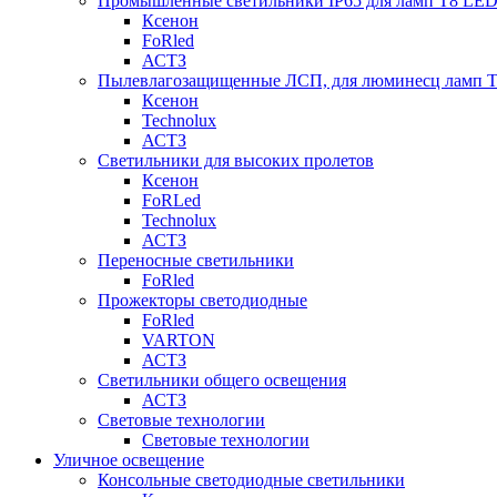
Промышленные светильники IP65 для ламп Т8 LE
Ксенон
FoRled
АСТЗ
Пылевлагозащищенные ЛСП, для люминесц ламп 
Ксенон
Technolux
АСТЗ
Светильники для высоких пролетов
Ксенон
FoRLed
Technolux
АСТЗ
Переносные светильники
FoRled
Прожекторы светодиодные
FoRled
VARTON
АСТЗ
Светильники общего освещения
АСТЗ
Световые технологии
Световые технологии
Уличное освещение
Консольные светодиодные светильники