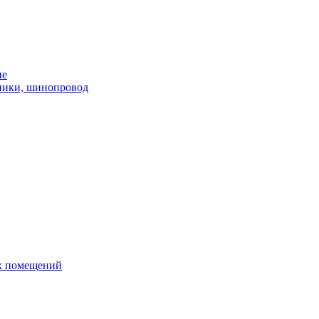
ие
ники, шинопровод
х помещений