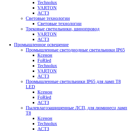
Technolux
VARTON
АСТЗ
Световые технологии
Световые технологии
Трековые светильники, шинопровод
VARTON
АСТЗ
Промышленное освещение
Промышленные светодиодные светильники IP65
Ксенон
FoRled
Technolux
VARTON
АСТЗ
Промышленные светильники IP65 для ламп Т8
LED
Ксенон
FoRled
АСТЗ
Пылевлагозащищенные ЛСП, для люминесц ламп
Т8
Ксенон
Technolux
АСТЗ