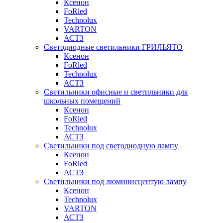
Ксенон
FoRled
Technolux
VARTON
АСТЗ
Светодиодные светильники ГРИЛЬЯТО
Ксенон
FoRled
Technolux
АСТЗ
Светильники офисные и светильники для
школьных помещений
Ксенон
FoRled
Technolux
АСТЗ
Светильники под светодиодную лампу
Ксенон
FoRled
АСТЗ
Светильники под люминисцентую лампу
Ксенон
Technolux
VARTON
АСТЗ