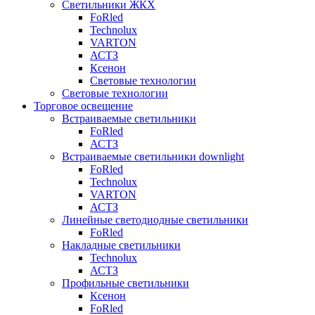
Светильники ЖКХ
FoRled
Technolux
VARTON
АСТЗ
Ксенон
Световые технологии
Световые технологии
Торговое освещение
Встраиваемые светильники
FoRled
АСТЗ
Встраиваемые светильники downlight
FoRled
Technolux
VARTON
АСТЗ
Линейные светодиодные светильники
FoRled
Накладные светильники
Technolux
АСТЗ
Профильные светильники
Ксенон
FoRled